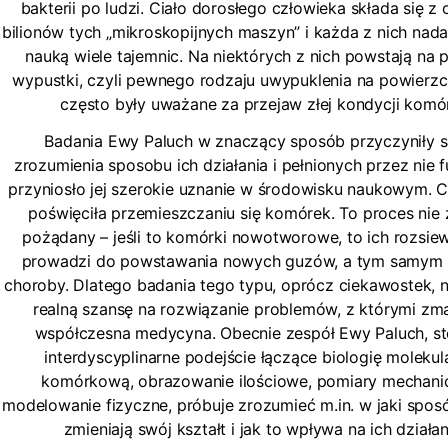
bakterii po ludzi. Ciało dorosłego człowieka składa się z
bilionów tych „mikroskopijnych maszyn” i każda z nich nad
nauką wiele tajemnic. Na niektórych z nich powstają na 
wypustki, czyli pewnego rodzaju uwypuklenia na powierzch
często były uważane za przejaw złej kondycji komór
Badania Ewy Paluch w znaczący sposób przyczyniły s
zrozumienia sposobu ich działania i pełnionych przez nie f
przyniosło jej szerokie uznanie w środowisku naukowym. 
poświęciła przemieszczaniu się komórek. To proces nie
pożądany – jeśli to komórki nowotworowe, to ich rozsiew
prowadzi do powstawania nowych guzów, a tym samym 
choroby. Dlatego badania tego typu, oprócz ciekawostek, n
realną szansę na rozwiązanie problemów, z którymi zm
współczesna medycyna. Obecnie zespół Ewy Paluch, st
interdyscyplinarne podejście łączące biologię molekula
komórkową, obrazowanie ilościowe, pomiary mechanic
modelowanie fizyczne, próbuje zrozumieć m.in. w jaki spo
zmieniają swój kształt i jak to wpływa na ich działan