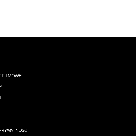
Y FILMOWE
Y
M
 PRYWATNOŚCI