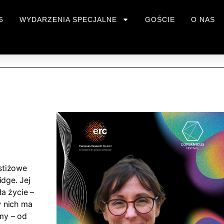
6
WYDARZENIA SPECJALNE
GOŚCIE
O NAS
estiżowe
dge. Jej
a życie –
w nich ma
zmy – od