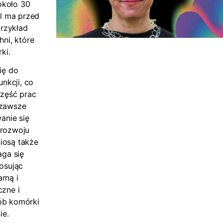
 około 30
al ma przed
przykład
ni, które
ki.
ię do
unkcji, co
Część prac
 zawsze
anie się
rozwoju
iosą także
aga się
osując
rną i
zne i
sób komórki
ie.