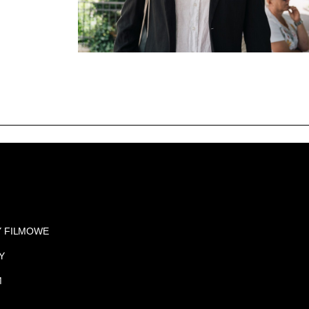
Y FILMOWE
Y
M