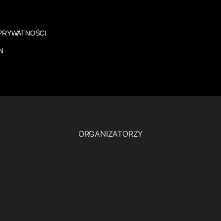
 PRYWATNOŚCI
N
ORGANIZATORZY