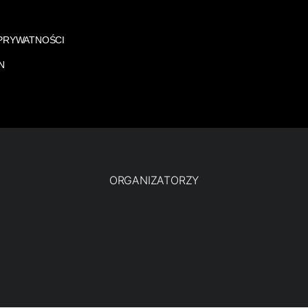
 PRYWATNOŚCI
N
ORGANIZATORZY