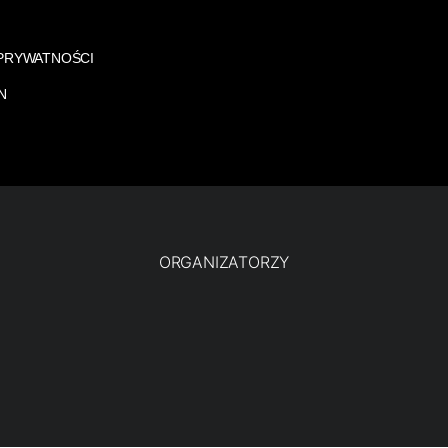
 PRYWATNOŚCI
N
ORGANIZATORZY