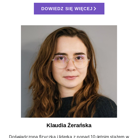
DOWIEDZ SIĘ WIĘCEJ
Klaudia Żerańska
Doświadczona fizyczka i liderka z ponad 10-letnim stażem w