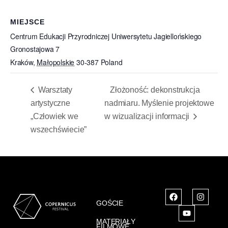
MIEJSCE
Centrum Edukacji Przyrodniczej Uniwersytetu Jagiellońskiego
Gronostajowa 7
Kraków
,
Małopolskie
30-387
Poland
Warsztaty
Złożoność: dekonstrukcja
artystyczne
nadmiaru. Myślenie projektowe
„Człowiek we
w wizualizacji informacji
wszechświecie”
GOŚCIE
MATERIAŁY
FILMOWE