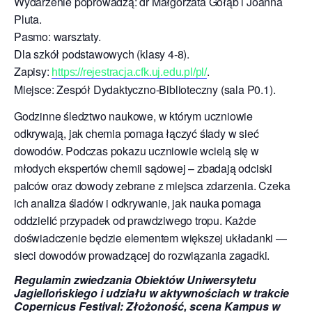
Wydarzenie poprowadzą: dr Małgorzata Gołąb i Joanna
Pluta.
Pasmo: warsztaty.
Dla szkół podstawowych (klasy 4-8).
Zapisy:
.
https://rejestracja.cfk.uj.edu.pl/pl/
Miejsce: Zespół Dydaktyczno-Biblioteczny (sala P0.1).
Godzinne śledztwo naukowe, w którym uczniowie
odkrywają, jak chemia pomaga łączyć ślady w sieć
dowodów. Podczas pokazu uczniowie wcielą się w
młodych ekspertów chemii sądowej – zbadają odciski
palców oraz dowody zebrane z miejsca zdarzenia. Czeka
ich analiza śladów i odkrywanie, jak nauka pomaga
oddzielić przypadek od prawdziwego tropu. Każde
doświadczenie będzie elementem większej układanki —
sieci dowodów prowadzącej do rozwiązania zagadki.
Regulamin zwiedzania Obiektów Uniwersytetu
Jagiellońskiego i udziału w aktywnościach w trakcie
Copernicus Festival: Złożoność, scena Kampus w